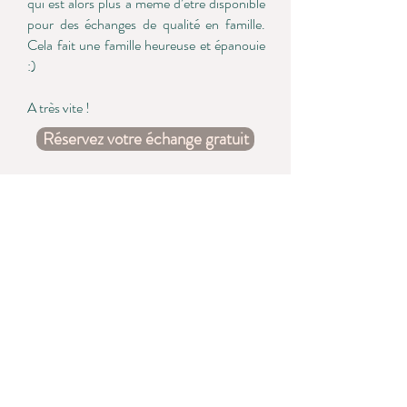
qui est alors plus à même d’être disponible
pour des échanges de qualité en famille.
Cela fait une famille heureuse et épanouie
:)
A très vite !
Réservez votre échange gratuit
Bébé
dormeur
Vous cherchez des solutions pour
résoudre les
problèmes de sommeil
de
votre bébé ou votre enfant ? Découvrez
nos conseils et
solutions douces et
bienveillantes
pour aider votre bébé à
mieux dormir
, éviter les réveils
nocturnes, prolonger les siestes courtes