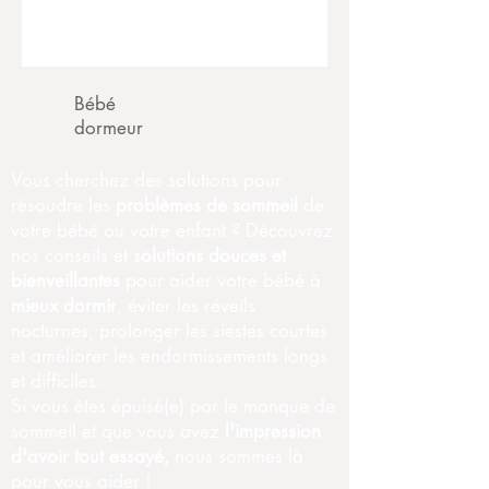
Bébé
dormeur
Vous cherchez des solutions pour
résoudre les
problèmes de sommeil
de
votre bébé ou votre enfant ? Découvrez
nos conseils et
solutions douces et
bienveillantes
pour aider votre bébé à
mieux dormir
, éviter les réveils
nocturnes, prolonger les siestes courtes
et améliorer les endormissements longs
et difficiles.
Si vous êtes épuisé(e) par le manque de
sommeil et que vous avez
l'impression
d'avoir tout essayé,
nous sommes là
pour vous aider !