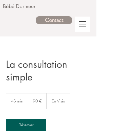
Bébé Dormeur
Contact
La consultation
simple
90
euros
45 min
4
90 €
En Visio
5
m
i
n
Réserver