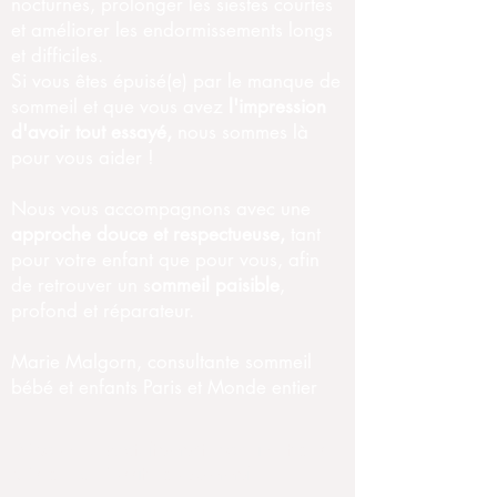
nocturnes, prolonger les siestes courtes
et améliorer les endormissements longs
et difficiles.
Si vous êtes épuisé(e) par le manque de
sommeil et que vous avez
l'impression
d'avoir tout essayé,
nous sommes là
pour vous aider !
Nous vous accompagnons avec une
approche douce et respectueuse,
tant
pour votre enfant que pour vous, afin
de retrouver un s
ommeil paisible
,
profond et réparateur.
Marie Malgorn, consultante sommeil
bébé et enfants Paris et Monde entier
Découvrez
gratuitement
mon livret des
clés de la réussite du
sommeil