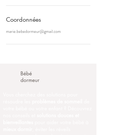
Coordonnées
marie.bebedormeur@gmail.com
Bébé
dormeur
Vous cherchez des solutions pour
résoudre les
problèmes de sommeil
de
votre bébé ou votre enfant ? Découvrez
nos conseils et
solutions douces et
bienveillantes
pour aider votre bébé à
mieux dormir
, éviter les réveils